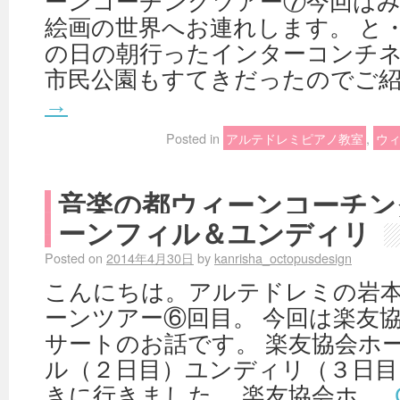
ーンコーチングツアー⑦今回は
絵画の世界へお連れします。 と
の日の朝行ったインターコンチ
市民公園もすてきだったのでご紹
→
Posted in
アルテドレミピアノ教室
,
ウ
音楽の都ウィーンコーチン
ーンフィル＆ユンディリ
Posted on
2014年4月30日
by
kanrisha_octopusdesign
こんにちは。アルテドレミの岩本
ーンツアー⑥回目。 今回は楽友
サートのお話です。 楽友協会ホ
ル（２日目）ユンディリ（３日目
きに行きました。 楽友協会ホ …