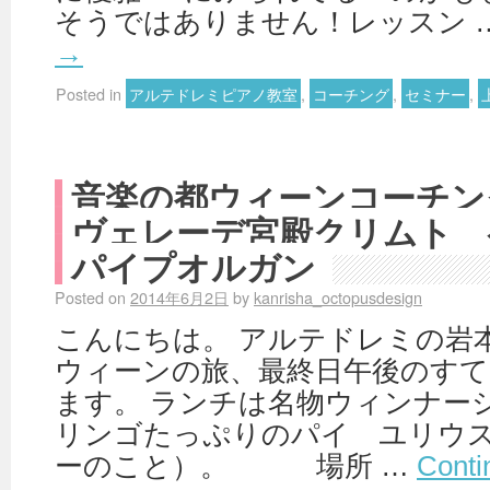
そうではありません！レッスン 
→
Posted in
アルテドレミピアノ教室
,
コーチング
,
セミナー
,
音楽の都ウィーンコーチン
ヴェレーデ宮殿クリムト 
パイプオルガン
Posted on
2014年6月2日
by
kanrisha_octopusdesign
こんにちは。 アルテドレミの岩
ウィーンの旅、最終日午後のす
ます。 ランチは名物ウィンナ
リンゴたっぷりのパイ ユリウ
ーのこと）。 場所 …
Conti