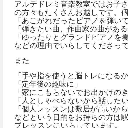
アルテドレミ音楽教室ではお子
の方々もたくさんお越しです。
「あこがれだったピアノを弾い
「弾きたい曲、作曲家の曲がある
「ゆったりとグランドピアノを
などの理由でいらしてくださっ
また
「手や指を使うと脳トレになるか
「定年後の趣味に」
「家にこもらないでお出かけの
「人としゃべらないから話した
「個人レッスンは敷居が高いか
などという目的をお持ちの方は
プレッスンにいらしています。