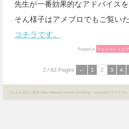
先生が一番効果的なアドバイス
そん様子はアメブロでもご覧い
コチラです。
Posted in
アルテドレミピ
2 / 92 Pages
←
1
2
3
4
どれみ＆ぽぽろ新聞 https://www.art-doremi.com/blog/
copyright ©アルテドレ