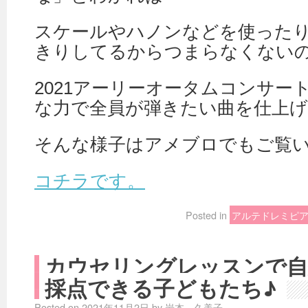
スケールやハノンなどを使った
きりしてるからつまらなくない
2021アーリーオータムコンサー
な力で全員が弾きたい曲を仕上
そんな様子はアメブロでもご覧
コチラです。
Posted in
アルテドレミピ
カウセリングレッスンで自
採点できる子どもたち♪
Posted on
2021年11月2日
by
岩本 久美子