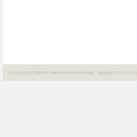
どれみ＆ぽぽろ新聞 http://www.art-doremi.com/blog/
copyright ©アルテドレ