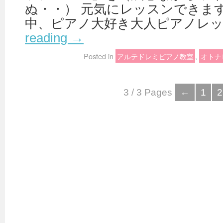
ぬ・・） 元気にレッスンできま
中、ピアノ大好き大人ピアノレッ
reading
→
Posted in
アルテドレミピアノ教室
,
オトナ
3 / 3 Pages
←
1
2