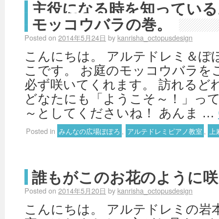
主役になる時を知っている
モッコウバラの巻。
Posted on
2014年5月24日
by
kanrisha_octopusdesign
こんにちは。 アルテドレミ＆ぽ
こです。 お庭のモッコウバラを
必ず咲いてくれます。 訪れるど
どなたにも「ようこそ～！」って
～としてくださいね！ あんま …
Posted in
みんなの広場ぽぽろ
,
アルテドレミピアノ教室
,
上
誰もがこのお花のように咲
Posted on
2014年5月20日
by
kanrisha_octopusdesign
こんにちは。 アルテドレミの岩