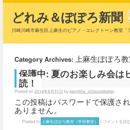
どれみ＆ぽぽろ新聞
川崎川崎市麻生区上麻生のピアノ・エレクトーン教室「
Category Archives:
上麻生ぽぽろ教
保護中: 夏のお楽しみ会は
読！
Posted on
2014年8月31日
by
kanrisha_octopusdesign
この投稿はパスワードで保護さ
ありません。
Posted in
上麻生ぽぽろ教室（学研教室）
|
コメントを読