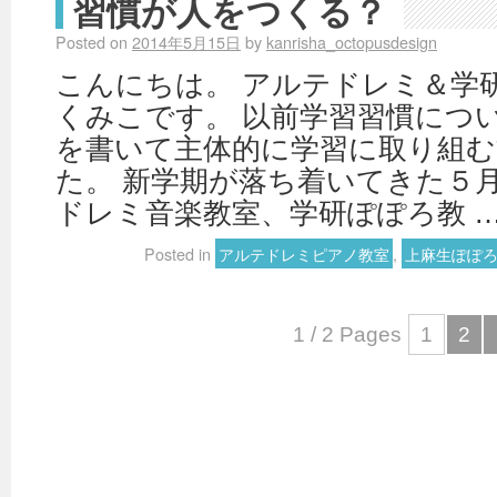
習慣が人をつくる？
Posted on
2014年5月15日
by
kanrisha_octopusdesign
こんにちは。 アルテドレミ＆学
くみこです。 以前学習習慣につ
を書いて主体的に学習に取り組
た。 新学期が落ち着いてきた５
ドレミ音楽教室、学研ぽぽろ教 
Posted in
アルテドレミピアノ教室
,
上麻生ぽぽ
1 / 2 Pages
1
2