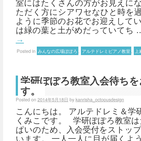
室にはたくさんの方がお見えにな
ただく方にシアワセなひと時を
ように季節のお花でお迎えしてい
は緑の葉と土がめだっていてち 
→
Posted in
みんなの広場ぽぽろ
,
アルテドレミピアノ教室
,
上
学研ぽぽろ教室入会待ちを
す。
Posted on
2014年5月18日
by
kanrisha_octopusdesign
こんにちは。 アルテドレミ＆学
くみこです。 学研ぽぽろ教室は
ぱいのため、入会受付をストッ
います。 一人一人に目が届くよ