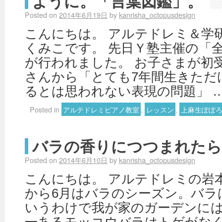
ように。「言葉図鑑」。
Posted on
2014年6月19日
by
kanrisha_octopusdesign
こんにちは。 アルテドレミ＆学
くみこです。 先日Ｙ塾主催の「
が行われました。 お子さまが初
さんから「とても7年間生きただ
るとは思われない表現の問題」 
Posted in
アルテドレミピアノ教室
,
レッスン
,
上麻生ぽぽ
バラの香りにつつまれたら
Posted on
2014年6月10日
by
kanrisha_octopusdesign
こんにちは。 アルテドレミの岩本
から6月はバラのシーズン。バラ
いうわけで我が家のガーデンに