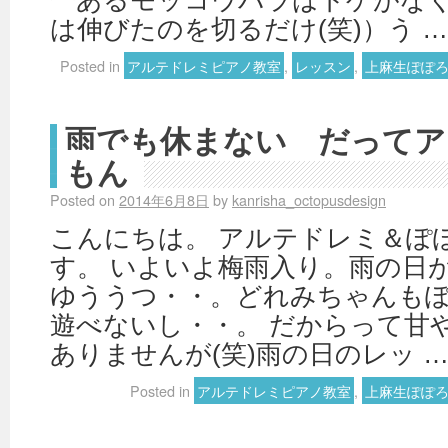
一あるモッコウバラはトゲがな
は伸びたのを切るだけ(笑)）う 
Posted in
アルテドレミピアノ教室
,
レッスン
,
上麻生ぽぽ
雨でも休まない だってア
もん
Posted on
2014年6月8日
by
kanrisha_octopusdesign
こんにちは。 アルテドレミ＆ぽ
す。 いよいよ梅雨入り。雨の日
ゆううつ・・。どれみちゃんも
遊べないし・・。 だからって甘
ありませんが(笑)雨の日のレッ 
Posted in
アルテドレミピアノ教室
,
上麻生ぽぽ