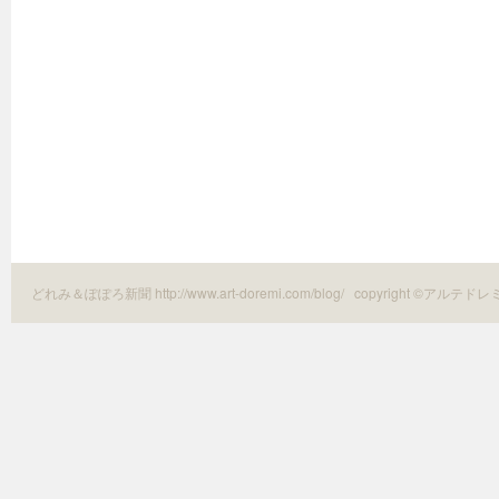
どれみ＆ぽぽろ新聞 http://www.art-doremi.com/blog/
copyright ©アルテドレ