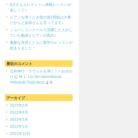
6才さんエレクトーン体験レッスンが
楽しくて♪
ピアノを弾くとき指の第1関節は大事
だからと反田さんも言ってます♪
ショパンコンクールで活躍した人がし
ていた勉強とピアノの両立♪
素敵な決意とともに新年のレッスンが
始まりました！
最近のコメント
辻井伸行 ラヴェルを弾く！へお出か
け
に
M. L. Liu (for international
Nobuyuki Tsujii fans)
より
アーカイブ
2023年2月
2022年4月
2022年3月
2022年1月
2021年12月