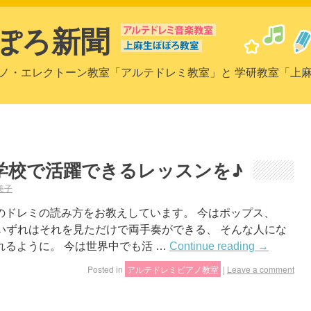
ぽろ新聞
ノ・エレクトーン教室「アルテドレミ教室」と 学研教室「上
学校で活躍できるレッスンを♪
美子
のドレミの読み方をお教えしています。 今はポップス、
。 いずれはそれを見ただけで両手奏ができる、 そんな人にな
るように。 今は世界中でも活 …
Continue reading
→
Posted in
アルテドレミピアノ教室
|
Leave a comment