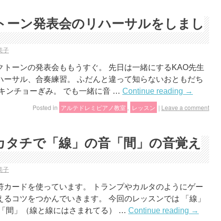
トーン発表会のリハーサルをしまし
美子
トーンの発表会ももうすぐ。 先日は一緒にするKAO先生
ハーサル、合奏練習。 ふだんと違って知らないおともだち
キンチョーぎみ。 でも一緒に音 …
Continue reading
→
Posted in
アルテドレミピアノ教室
,
レッスン
|
Leave a comment
カタチで「線」の音「間」の音覚え
美子
符カードを使っています。 トランプやカルタのようにゲー
るコツをつかんでいきます。 今回のレッスンでは 「線」
「間」（線と線にはさまれてる） …
Continue reading
→