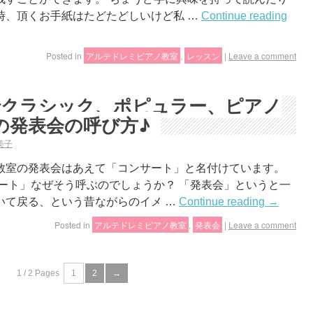
時、頂くお手紙はたどたどしいけど私 …
Continue reading
Posted in
アルテドレミピアノ教室
,
レッスン
|
Leave a comment
までクラシック、ポピュラー、ピアノ
の発表会の呼び方♪
美子
教室の発表会はあえて「コンサート」と名付けています。
サート」なぜそう呼ぶのでしょうか？ 「発表会」というと一
いて戻る、という昔ながらのイメ …
Continue reading
→
Posted in
アルテドレミピアノ教室
,
発表会
|
Leave a comment
1 / 2 Pages
1
2
→