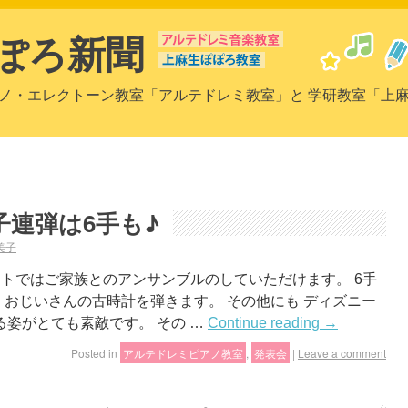
ぽろ新聞
ノ・エレクトーン教室「アルテドレミ教室」と 学研教室「上
連弾は6手も♪
美子
トではご家族とのアンサンブルのしていただけます。 6手
 おじいさんの古時計を弾きます。 その他にも ディズニー
姿がとても素敵です。 その …
Continue reading
→
Posted in
アルテドレミピアノ教室
,
発表会
|
Leave a comment