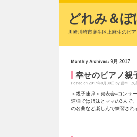
どれみ＆ぽ
川崎川崎市麻生区上麻生のピア
Monthly Archives:
9月 2017
幸せのピアノ親子
Posted on
2017年9月30日
by
岩本 久
＜親子連弾＞発表会=コンサー
連弾では姉妹とママの3人で。
の名曲など楽しんで練習される