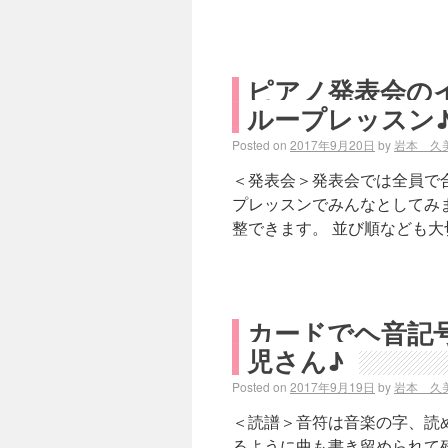
ピアノ発表会の
ループレッスン
Posted on
2017年9月20日
by
岩本 久
＜発表会＞発表会では全員で
プレッスンでみんなとしてみ
整できます。 並び順なども大
カードでヘ音記
児さん♪
Posted on
2017年9月19日
by
岩本 久
＜読譜＞音符は音楽の字、読
るように曲も書き留められて