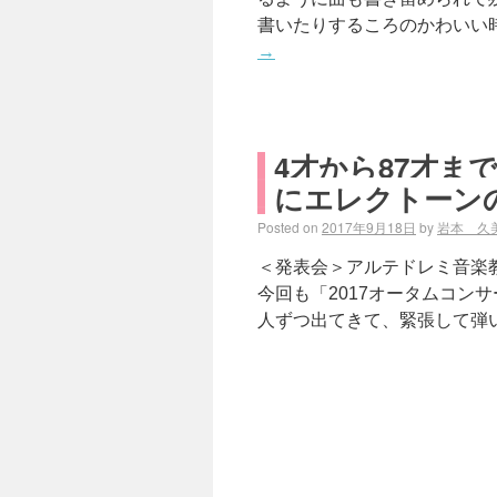
書いたりするころのかわいい
→
4才から87才
にエレクトーン
Posted on
2017年9月18日
by
岩本 久
＜発表会＞アルテドレミ音楽
今回も「2017オータムコン
人ずつ出てきて、緊張して弾