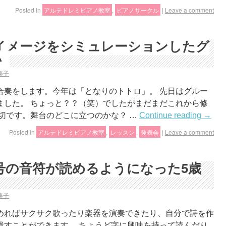
Posted in
アルテドレミピアノ教室
,
ピアノサークル
|
Leave a comment
イメージをシミュレーションしたグ
♪
美子
合奏をします。今年は「となりのトトロ」。 先日はグルー
ました。 ちょっと？？（笑）でしたがまだまだこれから修
切です。舞台のどこに立つのかな？ …
Continue reading
→
Posted in
アルテドレミピアノ教室
,
レッスン
,
発表会
|
Leave a comment
号の音符が読めるようになった5歳
美子
めればサクサク歌ったり楽器を演奏できたり、自分で詩を作
残すことができます。 ちょうど字に興味を持って読んだり