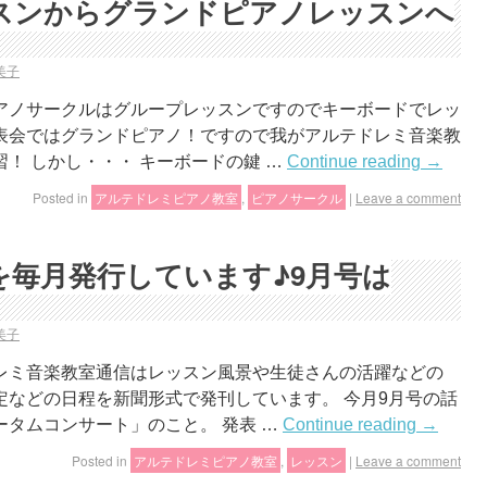
スンからグランドピアノレッスンへ
美子
アノサークルはグループレッスンですのでキーボードでレッ
表会ではグランドピアノ！ですので我がアルテドレミ音楽教
！ しかし・・・ キーボードの鍵 …
Continue reading
→
Posted in
アルテドレミピアノ教室
,
ピアノサークル
|
Leave a comment
を毎月発行しています♪9月号は
美子
レミ音楽教室通信はレッスン風景や生徒さんの活躍などの
定などの日程を新聞形式で発刊しています。 今月9月号の話
タムコンサート」のこと。 発表 …
Continue reading
→
Posted in
アルテドレミピアノ教室
,
レッスン
|
Leave a comment