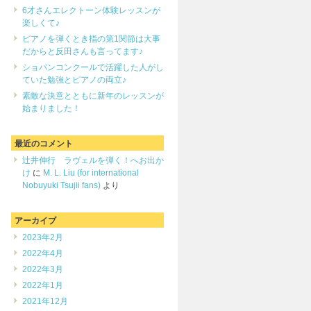
6才さんエレクトーン体験レッスンが
楽しくて♪
ピアノを弾くとき指の第1関節は大事
だからと反田さんも言ってます♪
ショパンコンクールで活躍した人がし
ていた勉強とピアノの両立♪
素敵な決意とともに新年のレッスンが
始まりました！
最近のコメント
辻井伸行 ラヴェルを弾く！へお出か
け
に
M. L. Liu (for international
Nobuyuki Tsujii fans)
より
アーカイブ
2023年2月
2022年4月
2022年3月
2022年1月
2021年12月