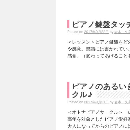
ピアノ鍵盤タッ
Posted on
2017年9月22日
by
岩本 久
＜レッスン＞ピアノ鍵盤をど
や感覚。楽譜には書かれてい
感覚。（変わってあげることも
ピアノのあるい
クル♪
Posted on
2017年9月21日
by
岩本 久
＜オトナピアノサークル＞「
高年を対象としたピアノ愛好
大人になってからのピアノには