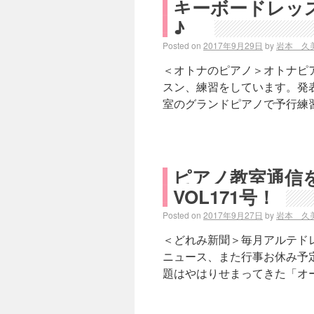
キーボードレッ
♪
Posted on
2017年9月29日
by
岩本 久
＜オトナのピアノ＞オトナピ
スン、練習をしています。発
室のグランドピアノで予行練習
ピアノ教室通信
VOL171号！
Posted on
2017年9月27日
by
岩本 久
＜どれみ新聞＞毎月アルテド
ニュース、また行事お休み予
題はやはりせまってきた「オー