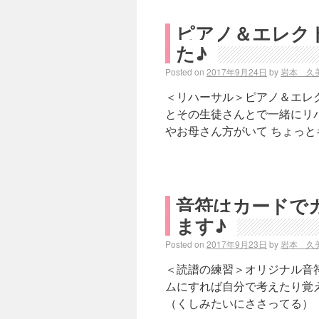
ピアノ＆エレク
た♪
Posted on
2017年9月24日
by
岩本 久
＜リハーサル＞ピアノ＆エレク
とその生徒さんとで一緒にリ
やお母さん方がいて ちょっと
音符はカードで
ます♪
Posted on
2017年9月23日
by
岩本 久
＜読譜の練習＞オリジナル音
ムにすれば自分で考えたり覚え
（くしみたいにささってる） 