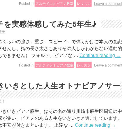
Posted in
アルテドレミピアノ教室
,
レッスン
|
Leave a comment
チを実感体感してみた5年生♪
美子
のくらいの強さ、重さ、スピード、で弾くかはご本人の意識
ませんし、指の長さ太さもありその人しかわからない運動的
できません） フォルテ、ピアノな …
Continue reading
→
Posted in
アルテドレミピアノ教室
,
レッスン
|
Leave a comment
きいきとした人生オトナピアノサー
美子
いきいきピアノ麻生」はその名の通り川崎市麻生区周辺の中
家が集い、ピアノのある人生をいきいきと過ごしています。
不安が付きまといます。 上達な …
Continue reading
→