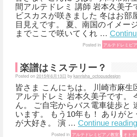
間アルテドレミ 講師 岩本久美子
ビスカスが咲きました 冬はお部
目見えです。 夏、南国のイメー
までここで咲いてくれ …
Continu
Posted in
アルテドレミピ
楽譜はミステリー？
Posted on
2015年6月13日
by
kanrisha_octopusdesign
皆さま こんにちは。 川崎市麻生
アルテドレミ 岩本久美子です。 
ん。 ご自宅からバス電車徒歩と
います。 もう10年も！ ありが
が大好き。 演 …
Continue readin
Posted in
アルテドレミピアノ教室
,
オトナ