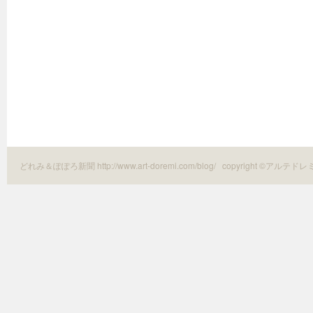
どれみ＆ぽぽろ新聞 http://www.art-doremi.com/blog/
copyright ©アルテドレ