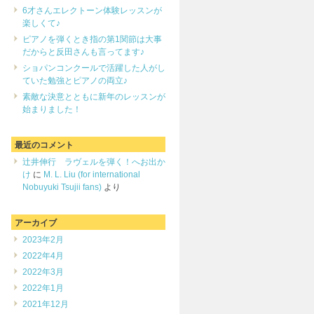
6才さんエレクトーン体験レッスンが
楽しくて♪
ピアノを弾くとき指の第1関節は大事
だからと反田さんも言ってます♪
ショパンコンクールで活躍した人がし
ていた勉強とピアノの両立♪
素敵な決意とともに新年のレッスンが
始まりました！
最近のコメント
辻井伸行 ラヴェルを弾く！へお出か
け
に
M. L. Liu (for international
Nobuyuki Tsujii fans)
より
アーカイブ
2023年2月
2022年4月
2022年3月
2022年1月
2021年12月