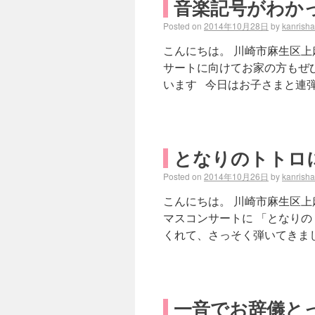
音楽記号がわか
Posted on
2014年10月28日
by
kanrish
こんにちは。 川崎市麻生区上
サートに向けてお家の方もぜ
います 今日はお子さまと連弾
となりのトトロ
Posted on
2014年10月26日
by
kanrish
こんにちは。 川崎市麻生区上
マスコンサートに 「となりの
くれて、さっそく弾いてきまし
一音でお辞儀と