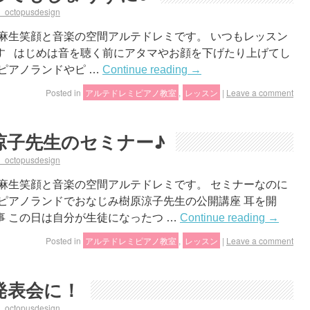
a_octopusdesign
麻生笑顔と音楽の空間アルテドレミです。 いつもレッスン
す はじめは音を聴く前にアタマやお顔を下げたり上げてし
ピアノランドやピ …
Continue reading
→
Posted in
アルテドレミピアノ教室
,
レッスン
|
Leave a comment
涼子先生のセミナー♪
a_octopusdesign
麻生笑顔と音楽の空間アルテドレミです。 セミナーなのに
ピアノランドでおなじみ樹原涼子先生の公開講座 耳を開
 この日は自分が生徒になったつ …
Continue reading
→
Posted in
アルテドレミピアノ教室
,
レッスン
|
Leave a comment
発表会に！
a_octopusdesign