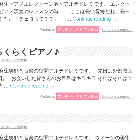
麻生ピアノエレクトーン教室アルテドレミです。 エレクト
ピアノ演奏のレッスンの時、 「ここは長い音符だね、長～
？」 「チェロって？？」 「 …
Continue reading
→
Posted in
アルテドレミピアノ教室
|
Leave a comment
らくらくピアノ♪
a_octopusdesign
上麻生笑顔と音楽の空間アルテドレミです。 先日は外部教室
日。 お会いした皆さんのお目目はキラキラ それはそれは今
子 …
Continue reading
→
Posted in
アルテドレミピアノ教室
|
Leave a comment
a_octopusdesign
麻生笑顔と音楽の空間アルテドレミです。 ウィーンの美術