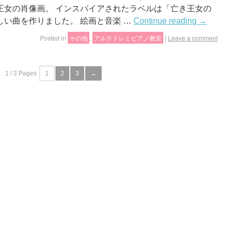
王女の肖像画。 インスパイアされたラベルは「亡き王女の
い曲を作りました。 絵画と音楽 …
Continue reading
→
Posted in
その他
,
アルテドレミピアノ教室
|
Leave a comment
1 / 3 Pages
1
2
3
→