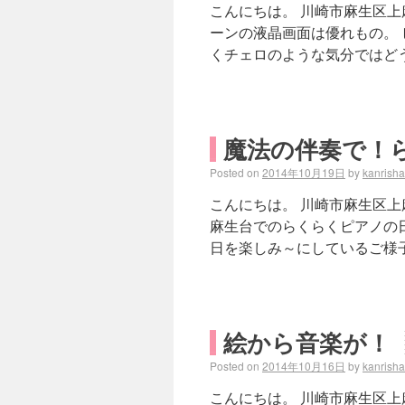
こんにちは。 川崎市麻生区上
ーンの液晶画面は優れもの。 
くチェロのような気分ではどう
魔法の伴奏で！
Posted on
2014年10月19日
by
kanrish
こんにちは。 川崎市麻生区
麻生台でのらくらくピアノの
日を楽しみ～にしているご様
絵から音楽が！
Posted on
2014年10月16日
by
kanrish
こんにちは。 川崎市麻生区上