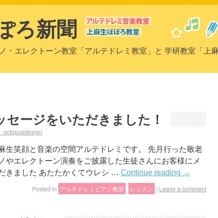
ぽろ新聞
ノ・エレクトーン教室「アルテドレミ教室」と 学研教室「上
ッセージをいただきました！
a_octopusdesign
麻生笑顔と音楽の空間アルテドレミです。 先月行った敬老
アノやエレクトーン演奏をご披露した生徒さんにお客様にメ
だきました あたたかくてウレシ …
Continue reading
→
Posted in
アルテドレミピアノ教室
,
レッスン
|
Leave a comment