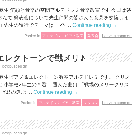
麻生 笑顔と音楽の空間アルテドレミ音楽教室です 今日は茅
さんで 発表会について先生仲間の皆さんと意見を交換しま
子先生の進行でテーマは 「発 …
Continue reading
→
Posted in
アルテドレミピアノ教室
,
発表会
|
Leave a comment
エレクトーンで戦メリ♪
a_octopusdesign
麻生ピアノ＆エレクトーン教室アルテドレミです。 クリス
 小学校2年生のＹ君。 選んだ曲は 「戦場のメリークリス
 Y君の選ぶ …
Continue reading
→
Posted in
アルテドレミピアノ教室
,
レッスン
|
Leave a comment
a_octopusdesign