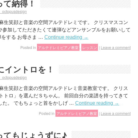
って納得！
a_octopusdesign
麻生笑顔と音楽の空間アルテドレミです。 クリスマスコン
ひ参加してただきたくて連弾などアンサンブルをお願いして
をする お母さま …
Continue reading
→
Posted in
アルテドレミピアノ教室
,
レッスン
|
Leave a comment
にイントロを！
a_octopusdesign
麻生笑顔と音楽の空間アルテドレミ音楽教室です。 クリス
トトロ」を選んだＳちゃん。 前回自分の楽譜を持ってきて
た。 でもちょっと首をかしげ …
Continue reading
→
Posted in
アルテドレミピアノ教室
|
Leave a comment
ってもじょうずに♪