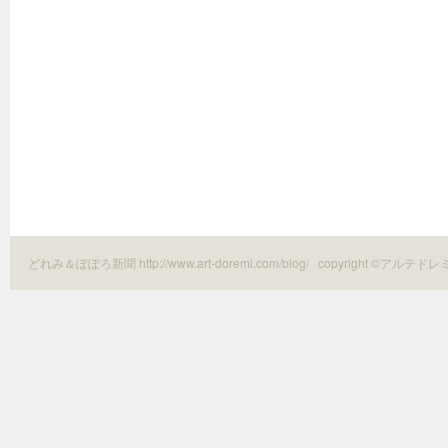
どれみ＆ぽぽろ新聞 http://www.art-doremi.com/blog/
copyright ©アルテドレ