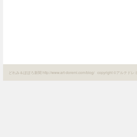
どれみ＆ぽぽろ新聞 http://www.art-doremi.com/blog/
copyright ©アルテドレ