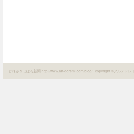
どれみ＆ぽぽろ新聞 http://www.art-doremi.com/blog/
copyright ©アルテドレ