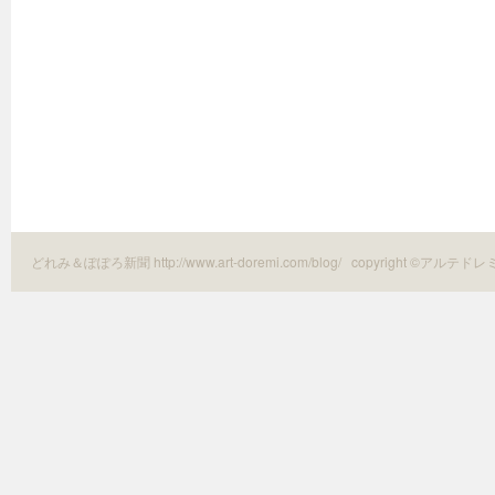
どれみ＆ぽぽろ新聞 http://www.art-doremi.com/blog/
copyright ©アルテドレ