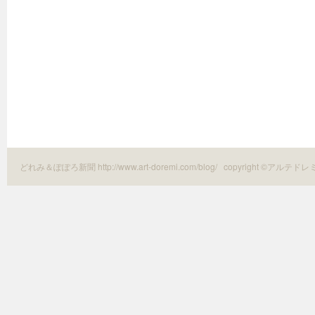
どれみ＆ぽぽろ新聞 http://www.art-doremi.com/blog/
copyright ©アルテドレ