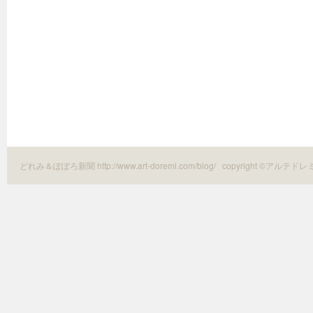
どれみ＆ぽぽろ新聞 http://www.art-doremi.com/blog/
copyright ©アルテドレ