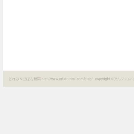
どれみ＆ぽぽろ新聞 http://www.art-doremi.com/blog/
copyright ©アルテドレ