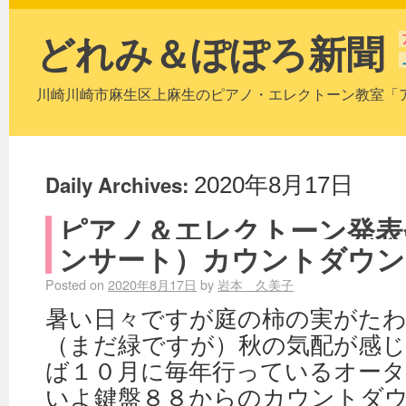
どれみ＆ぽぽろ新聞
川崎川崎市麻生区上麻生のピアノ・エレクトーン教室「
Daily Archives:
2020年8月17日
ピアノ＆エレクトーン発表
ンサート）カウントダウン
Posted on
2020年8月17日
by
岩本 久美子
暑い日々ですが庭の柿の実がた
（まだ緑ですが）秋の気配が感
ば１０月に毎年行っているオー
いよ鍵盤８８からのカウントダ