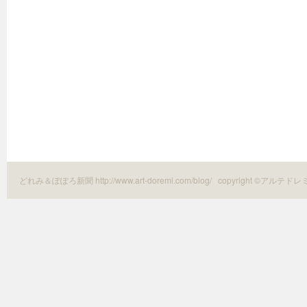
どれみ＆ぽぽろ新聞 http://www.art-doremi.com/blog/
copyright ©アルテドレ