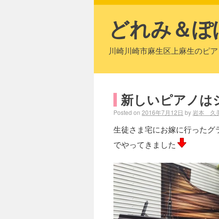
どれみ＆ぽ
川崎川崎市麻生区上麻生のピア
新しいピアノは
Posted on
2016年7月12日
by
岩本 久
生徒さま宅にお嫁に行ったグ
でやってきました