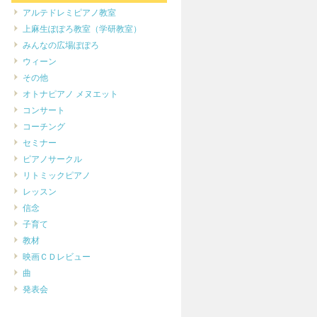
アルテドレミピアノ教室
上麻生ぽぽろ教室（学研教室）
みんなの広場ぽぽろ
ウィーン
その他
オトナピアノ メヌエット
コンサート
コーチング
セミナー
ピアノサークル
リトミックピアノ
レッスン
信念
子育て
教材
映画ＣＤレビュー
曲
発表会