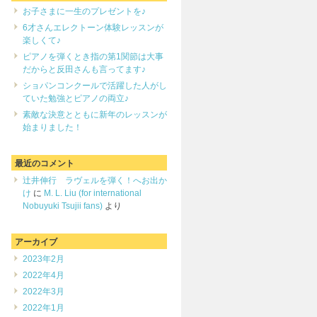
お子さまに一生のプレゼントを♪
6才さんエレクトーン体験レッスンが
楽しくて♪
ピアノを弾くとき指の第1関節は大事
だからと反田さんも言ってます♪
ショパンコンクールで活躍した人がし
ていた勉強とピアノの両立♪
素敵な決意とともに新年のレッスンが
始まりました！
最近のコメント
辻井伸行 ラヴェルを弾く！へお出か
け
に
M. L. Liu (for international
Nobuyuki Tsujii fans)
より
アーカイブ
2023年2月
2022年4月
2022年3月
2022年1月