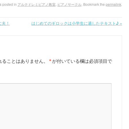
s posted in
アルテドレミピアノ教室
,
ピアノサークル
. Bookmark the
permalink
.
丈夫！
はじめてのギロックは小学生に適したテキスト♪
»
れることはありません。
*
が付いている欄は必須項目で