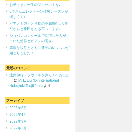
お子さまに一生のプレゼントを♪
6才さんエレクトーン体験レッスンが
楽しくて♪
ピアノを弾くとき指の第1関節は大事
だからと反田さんも言ってます♪
ショパンコンクールで活躍した人がし
ていた勉強とピアノの両立♪
素敵な決意とともに新年のレッスンが
始まりました！
最近のコメント
辻井伸行 ラヴェルを弾く！へお出か
け
に
M. L. Liu (for international
Nobuyuki Tsujii fans)
より
アーカイブ
2023年2月
2022年4月
2022年3月
2022年1月