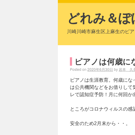
どれみ＆ぽ
川崎川崎市麻生区上麻生のピア
ピアノは何歳に
Posted on
2020年6月30日
by
岩本 久
ピアノは生涯教育。何歳にな
は公共機関などをお借りして
レで認知症予防！月に何回か
ところがコロナウィルスの感
安全のため2月末から・・。