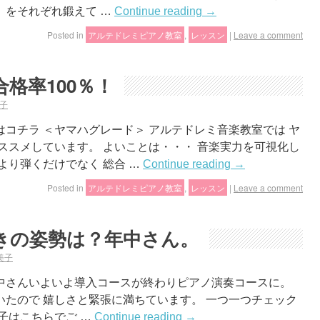
 をそれぞれ鍛えて …
Continue reading
→
Posted in
アルテドレミピアノ教室
,
レッスン
|
Leave a comment
格率100％！
子
コチラ ＜ヤマハグレード＞ アルテドレミ音楽教室では ヤ
ススメしています。 よいことは・・・ 音楽実力を可視化し
より弾くだけでなく 総合 …
Continue reading
→
Posted in
アルテドレミピアノ教室
,
レッスン
|
Leave a comment
きの姿勢は？年中さん。
美子
年中さんいよいよ導入コースが終わりピアノ演奏コースに。
たので 嬉しさと緊張に満ちています。 一つ一つチェック
子はこちらでご …
Continue reading
→