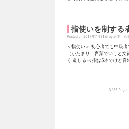
指使いを制する
Posted on
2017年7月31日
by
岩本 久
＜指使い＞ 初心者でも中級者
（かたまり、言葉でいうと文節
く 道しるべ 指は5本でけど
3 / 35 Pages