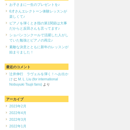
お子さまに一生のプレゼントを♪
6才さんエレクトーン体験レッスンが
楽しくて♪
ピアノを弾くとき指の第1関節は大事
だからと反田さんも言ってます♪
ショパンコンクールで活躍した人がし
ていた勉強とピアノの両立♪
素敵な決意とともに新年のレッスンが
始まりました！
最近のコメント
辻井伸行 ラヴェルを弾く！へお出か
け
に
M. L. Liu (for international
Nobuyuki Tsujii fans)
より
アーカイブ
2023年2月
2022年4月
2022年3月
2022年1月