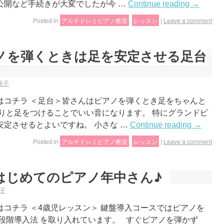
公開など手続きが大変でしたが今 …
Continue reading
→
Posted in
アルテドレミピアノ教室
,
レッスン
|
Leave a comment
ノを弾くときは足を安定させる足台
美子
はコチラ ＜足台＞皆さんはピアノを弾くとき足をちゃんと
りと足をつけることでいい音になります。 特にグランドピ
定させるとよいですね。 小さな …
Continue reading
→
Posted in
アルテドレミピアノ教室
,
レッスン
|
Leave a comment
はじめてのピアノ年中さん♪
子
コチラ ＜4歳児レッスン＞ 鍵盤導入コースではピアノを
段階導入法 を取り入れています。 すぐピアノを弾かず