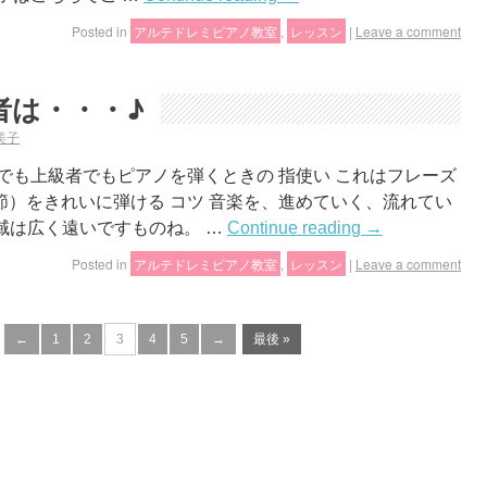
Posted in
アルテドレミピアノ教室
,
レッスン
|
Leave a comment
者は・・・♪
美子
でも上級者でもピアノを弾くときの 指使い これはフレーズ
）をきれいに弾ける コツ 音楽を、進めていく、流れてい
音域は広く遠いですものね。 …
Continue reading
→
Posted in
アルテドレミピアノ教室
,
レッスン
|
Leave a comment
←
1
2
3
4
5
→
最後 »