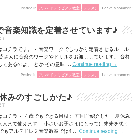
Posted in
アルテドレミピアノ教室
,
レッスン
|
Leave a comment
で音楽知識を定着させています♪
美子
はコチラです。 ＜音楽ワークでしっかり定着させるルール
皆さんに音楽のワークやドリルをお渡ししています。 音符
であるのよ、 とか その意味 …
Continue reading
→
Posted in
アルテドレミピアノ教室
,
レッスン
|
Leave a comment
夏休みのすごしかた♪
美子
コチラ ＜４歳でもできる目標＞ 前回ご紹介した「夏休み
大人まで使えます。 小さいお子さまにとっては未来を想う
でもアルテドレミ音楽教室では4 …
Continue reading
→