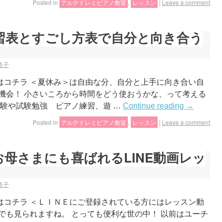
Posted in
アルテドレミピアノ教室
,
レッスン
|
Leave a comment
習表とすごし方表で自分と向き合う
美子
はコチラ ＜夏休み＞は自由な分、自分と上手に向き合い自
機会！ 小さいころから時間をどう使おうかな、って考える
受験や試験勉強 ピアノ練習、遊 …
Continue reading
→
Posted in
アルテドレミピアノ教室
,
レッスン
|
Leave a comment
母さまにも喜ばれるLINE動画レッ
美子
はコチラ ＜ＬＩＮＥにご登録されている方にはレッスン動
でも見られますね。 とっても便利な世の中！ 以前はユーチ