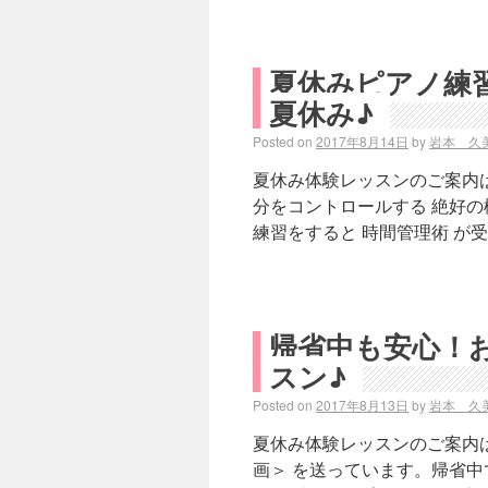
夏休みピアノ練
夏休み♪
Posted on
2017年8月14日
by
岩本 久
夏休み体験レッスンのご案内
分をコントロールする 絶好の
練習をすると 時間管理術 が
帰省中も安心！お
スン♪
Posted on
2017年8月13日
by
岩本 久
夏休み体験レッスンのご案内
画＞ を送っています。帰省中