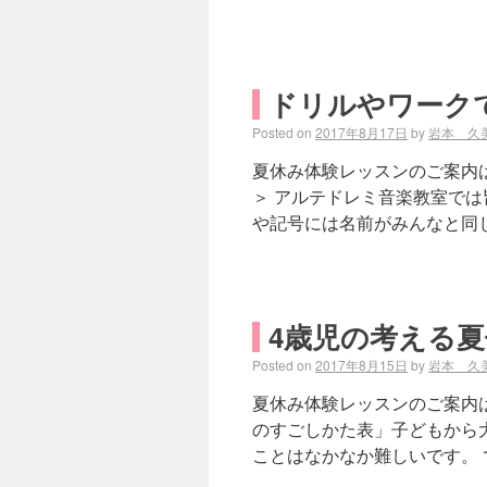
ドリルやワーク
Posted on
2017年8月17日
by
岩本 久
夏休み体験レッスンのご案内
＞ アルテドレミ音楽教室では
や記号には名前がみんなと同じ
4歳児の考える
Posted on
2017年8月15日
by
岩本 久
夏休み体験レッスンのご案内は
のすごしかた表」子どもから
ことはなかなか難しいです。 