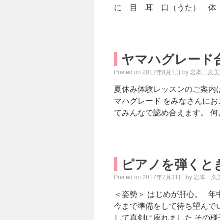
に 目 耳 口（うた） 体
ヤマハグレード合
Posted on
2017年8月1日
by
岩本 久美
夏休み体験レッスンのご案内は
マハグレード をみなさんにお
てみんなで認め合えます。 何
ピアノを弾くと
Posted on
2017年7月31日
by
岩本 久
＜姿勢＞ はじめが肝心。 
今まで準備をして待ち望んでい
して真剣に座れました その様