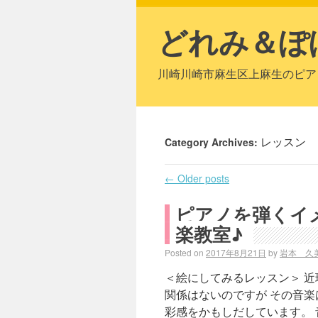
どれみ＆ぽ
川崎川崎市麻生区上麻生のピア
Category Archives:
レッスン
←
Older posts
ピアノを弾くイ
楽教室♪
Posted on
2017年8月21日
by
岩本 久
＜絵にしてみるレッスン＞ 近
関係はないのですが その音
彩感をかもしだしています。 