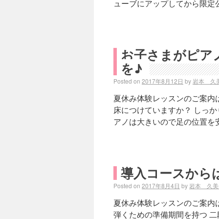
ューブにアップしてから限定
お子さまがピア
を♪
Posted on
2017年8月12日
by
岩本 久
夏休み体験レッスンのご案内
床につけていますか？ しっか
アノは大きいので足の位置を安
導入コースから
Posted on
2017年8月4日
by
岩本 久美
夏休み体験レッスンのご案内は
弾くための準備期間を持つ 二