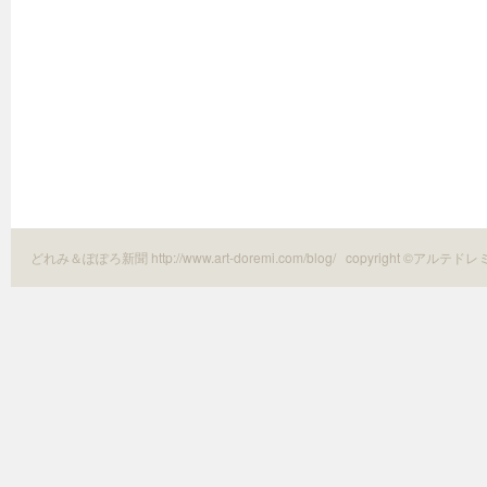
どれみ＆ぽぽろ新聞 http://www.art-doremi.com/blog/
copyright ©アルテドレ