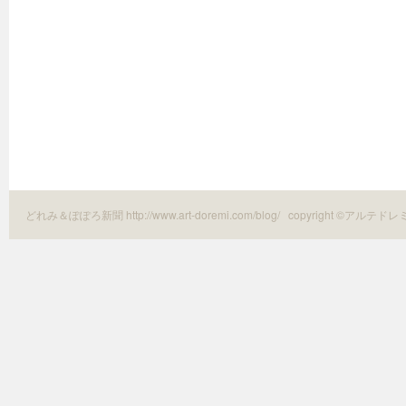
どれみ＆ぽぽろ新聞 http://www.art-doremi.com/blog/
copyright ©アルテドレ