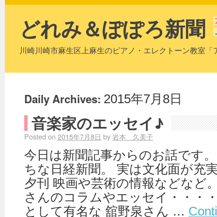
どれみ＆ぽぽろ新聞
川崎川崎市麻生区上麻生のピアノ・エレクトーン教室「
Daily Archives:
2015年7月8日
音楽家のエッセイ♪
Posted on
2015年7月8日
by
岩本 久美子
今日は新聞記事からのお話です。
ちな日経新聞。 実は文化面が充
夕刊 映画や芸術の情報などなど。
さんのコラムやエッセイ・・・・
として有名な 舘野泉さん …
Cont