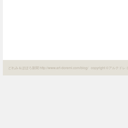
どれみ＆ぽぽろ新聞 http://www.art-doremi.com/blog/
copyright ©アルテドレ