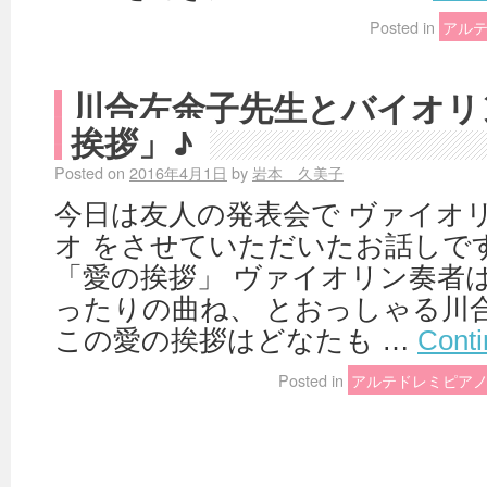
Posted in
アル
川合左余子先生とバイオリ
挨拶」♪
Posted on
2016年4月1日
by
岩本 久美子
今日は友人の発表会で ヴァイオ
オ をさせていただいたお話しです
「愛の挨拶」 ヴァイオリン奏者
ったりの曲ね、 とおっしゃる川
この愛の挨拶はどなたも …
Conti
Posted in
アルテドレミピア