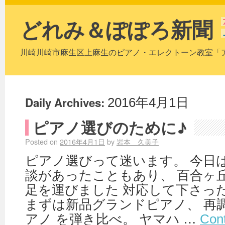
どれみ＆ぽぽろ新聞
川崎川崎市麻生区上麻生のピアノ・エレクトーン教室「
Daily Archives:
2016年4月1日
ピアノ選びのために♪
Posted on
2016年4月1日
by
岩本 久美子
ピアノ選びって迷います。 今日
談があったこともあり、 百合ヶ
足を運びました 対応して下さっ
まずは新品グランドピアノ、 再
アノ を弾き比べ。 ヤマハ …
Con