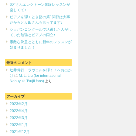
6才さんエレクトーン体験レッスンが
楽しくて♪
ピアノを弾くとき指の第1関節は大事
だからと反田さんも言ってます♪
ショパンコンクールで活躍した人がし
ていた勉強とピアノの両立♪
素敵な決意とともに新年のレッスンが
始まりました！
最近のコメント
辻井伸行 ラヴェルを弾く！へお出か
け
に
M. L. Liu (for international
Nobuyuki Tsujii fans)
より
アーカイブ
2023年2月
2022年4月
2022年3月
2022年1月
2021年12月