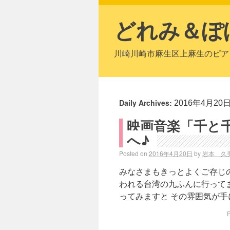
どれみ＆ぽ
川崎川崎市麻生区上麻生のピア
Daily Archives:
2016年4月20
映画音楽「千と
へ♪
Posted on
2016年4月20日
by
岩本 久
みなさまもきっとよくご存じの
われる台湾の九ふんに行って
ってみますと その雰囲気が手
P