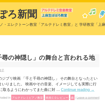
ぽろ新聞
ノ・エレクトーン教室「アルテドレミ教室」と 学研教室「上
日
千尋の神隠し」の舞台と言われる地
美子
ジブリ映画 「千と千尋の神隠し」 その舞台となったとい
まいりました。 映画やその音楽、イメージしても実際に行
に取るようにわかってまた曲に対 …
Continue reading
→
osted in
アルテドレミピアノ教室
,
映画ＣＤレビュー
,
曲
|
Leave a comment