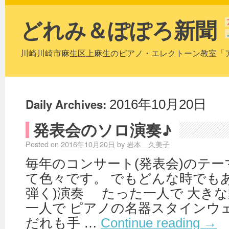
どれみ＆ぽぽろ新聞
川崎川崎市麻生区上麻生のピアノ・エレクトーン教室「
Daily Archives:
2016年10月20日
発表会のソロ演奏♪
Posted on
2016年10月20日
by
岩本 久美子
毎年のコンサート(発表会)のテ
て色々です。 でもどんな時でもあ
弾く)演奏 たった一人で 大きな
一人で ピアノの名器スタインウ
だれも手 …
Continue reading
→