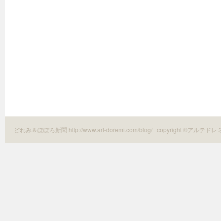
どれみ＆ぽぽろ新聞 http://www.art-doremi.com/blog/
copyright ©アルテドレ