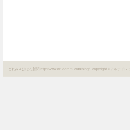
どれみ＆ぽぽろ新聞 http://www.art-doremi.com/blog/
copyright ©アルテドレ