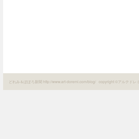
どれみ＆ぽぽろ新聞 http://www.art-doremi.com/blog/
copyright ©アルテドレ