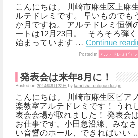
こんにちは。 川崎市麻生区上麻
ルテドレミです。 早いものでもう
か月ですね。 アルテドレミ恒例
ートは12月23日。 そろそろ弾
始まっています …
Continue read
Posted in
アルテドレミピア
発表会は来年8月に！
Posted on
2014年9月22日
by
kanrisha_octopusdesign
こんにちは。 川崎市麻生区ピア
楽教室アルテドレミです！ うれ
表会会場が取れました！ 発表会
お仕事です。小田急沿線、みな
い音響のホール、できればいい 